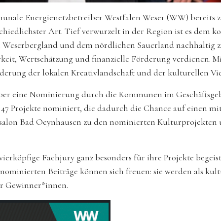
nale Energienetzbetreiber Westfalen Weser (WW) bereits z
schiedlichster Art. Tief verwurzelt in der Region ist es de
 Weserbergland und dem nördlichen Sauerland nachhaltig zu
rkeit, Wertschätzung und finanzielle Förderung verdienen. 
derung der lokalen Kreativlandschaft und der kulturellen Vie
ber eine Nominierung durch die Kommunen im Geschäftsgeb
7 Projekte nominiert, die dadurch die Chance auf einen mit 
ersalon Bad Oeynhausen zu den nominierten Kulturprojekten 
 vierköpfige Fachjury ganz besonders für ihre Projekte begei
nominierten Beiträge können sich freuen: sie werden als kult
ur Gewinner*innen.