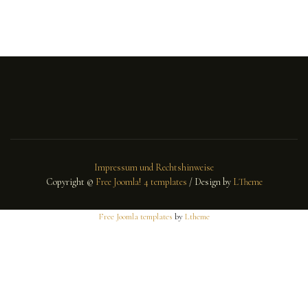
Impressum und Rechtshinweise
Copyright ©
Free Joomla! 4 templates
/ Design by
LTheme
Free Joomla templates
by
Ltheme